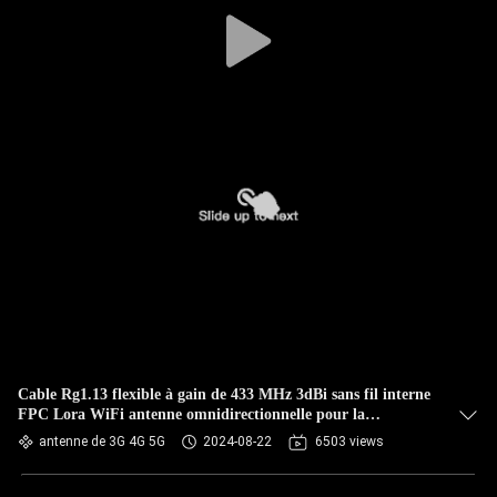
CONTRÔLE
DE
QUALITÉ
CONTACTEZ-
NOUS
NOUVELLES
CAS
Cable Rg1.13 flexible à gain de 433 MHz 3dBi sans fil interne
FPC Lora WiFi antenne omnidirectionnelle pour la
VR
communication
antenne de 3G 4G 5G
2024-08-22
6503 views