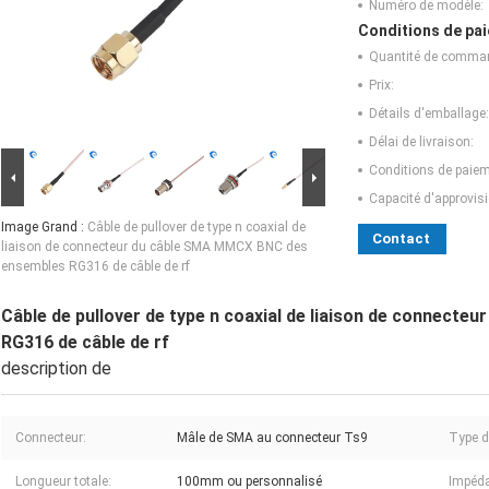
Numéro de modèle:
Conditions de pai
Quantité de comma
Prix:
Détails d'emballage:
Délai de livraison:
Conditions de paiem
Capacité d'approvis
Image Grand :
Câble de pullover de type n coaxial de
Contact
liaison de connecteur du câble SMA MMCX BNC des
ensembles RG316 de câble de rf
Câble de pullover de type n coaxial de liaison de connec
RG316 de câble de rf
description de
Connecteur:
Mâle de SMA au connecteur Ts9
Type d
Longueur totale:
100mm ou personnalisé
Impéd