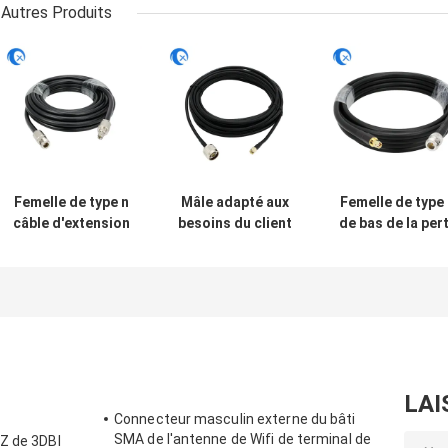
Autres Produits
Femelle de type n
Mâle adapté aux
Femelle de type
câble d'extension
besoins du client
de bas de la per
de perte
des ensembles
rf de LMR 400
d'ensembles de
LMR200 N de
ensembles de
câble coaxial de
câble coaxial de
câble coaxial d
liaison du mâle
liaison de
liaison au
LMR400 rf de SMA
l'antenne rf au
connecteur
au bas 50 ohms
connecteur de
masculin de
pour l'antenne
RPSMA
RPSMA
3G/4G/5G/LTE
LAI
Connecteur masculin externe du bâti
SMA de l'antenne de Wifi de terminal de
Z de 3DBI