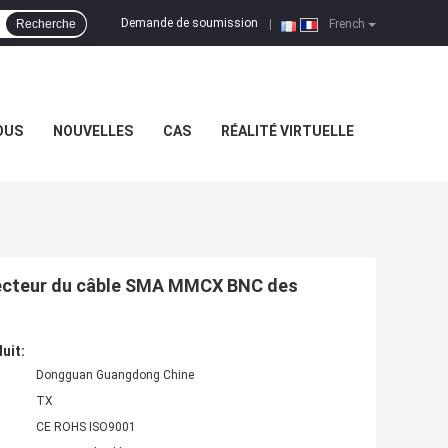
Demande de soumission
Recherche
|
French
OUS
NOUVELLES
CAS
RÉALITÉ VIRTUELLE
onnecteur du câble SMA MMCX BNC des
uit:
Dongguan Guangdong Chine
TX
CE ROHS ISO9001