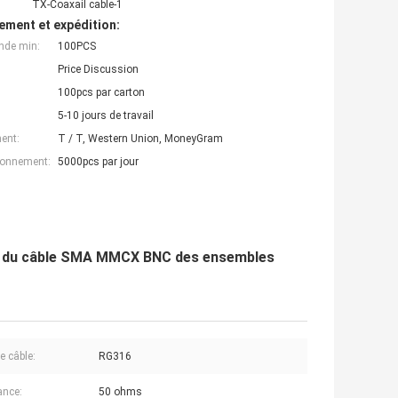
TX-Coaxail cable-1
ement et expédition:
nde min:
100PCS
Price Discussion
100pcs par carton
5-10 jours de travail
ent:
T / T, Western Union, MoneyGram
ionnement:
5000pcs par jour
teur du câble SMA MMCX BNC des ensembles
e câble:
RG316
ance:
50 ohms