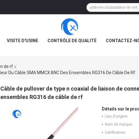
VISITE D'USINE
CONTRÔLE DE QUALITÉ
CONTACTEZ-N
n de rf
necteur Du Câble SMA MMCX BNC Des Ensembles RG316 De Câble De Rf
Câble de pullover de type n coaxial de liaison de c
ensembles RG316 de câble de rf
Détails sur le prod
Lieu d'origine:
Nom de marque:
Certification: