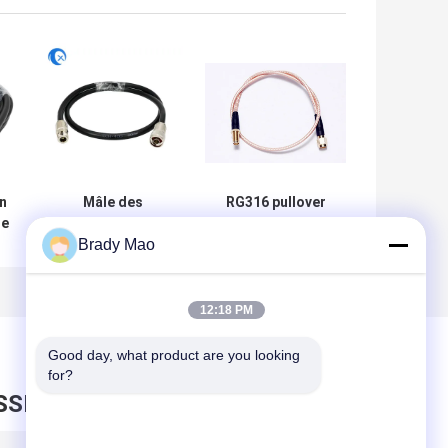
 n
Mâle des
RG316 pullover
te
ensembles N de
coaxial coaxial
câble coaxial de
coaxial de liaison
Brady Mao
liaison de LMR
flexible du
e
400 rf au câble de
câble/rf avec la
pullover femelle
femelle de RP
12:18 PM
SMA
Good day, what product are you looking 
for?
SSEZ UN MESSAGE