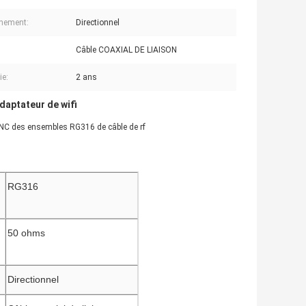
nement:
Directionnel
Câble COAXIAL DE LIAISON
ie:
2 ans
daptateur de wifi
BNC des ensembles RG316 de câble de rf
RG316
50 ohms
Directionnel