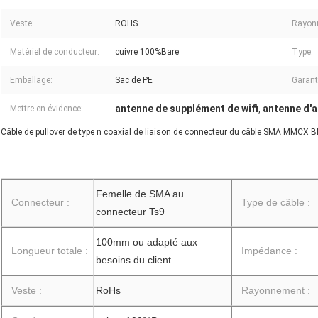
Veste:
ROHS
Rayon
Matériel de conducteur:
cuivre 100%Bare
Type:
Emballage:
Sac de PE
Garant
antenne de supplément de wifi
antenne d'a
Mettre en évidence:
,
Câble de pullover de type n coaxial de liaison de connecteur du câble SMA MMCX 
Femelle de SMA au
Connecteur :
Type de câble :
connecteur Ts9
100mm ou adapté aux
Longueur totale :
Impédance :
besoins du client
Veste :
RoHs
Rayonnement :