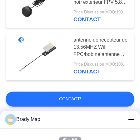
noir extérieur FPV 5.8G
30
aérien
Price Discussion MOQ:100PCS
Antenne de 915
CONTACT
mégahertz
antenne de récepteur de
13.56MHZ Wifi
FPC/bobine antenne de
NFC/RFID pour le
Price Discussion MOQ:100PCS
lecteur
CONTACT
30
Antenne de TVHD
CONTACT!
Brady Mao
Catégories populaires
Tous
8
9:58 AM