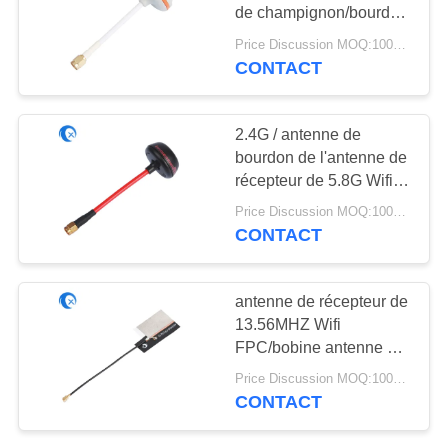
PLAN
de champignon/bourdon
DU
d'UAV pour le véhicule
Price Discussion MOQ:100PCS
SITE
CONTACT
13
Antenne d'hélium
PRIVACY
2.4G / antenne de
bourdon de l'antenne de
POLICY
récepteur de 5.8G Wifi
FPV pour l'emballage
Price Discussion MOQ:100PCS
extérieur de véhicule
CONTACT
d'UAV
17
antenne de récepteur de
antenne de
13.56MHZ Wifi
FPC/bobine antenne de
récepteur de wifi
NFC/RFID pour le
Price Discussion MOQ:100PCS
lecteur
CONTACT