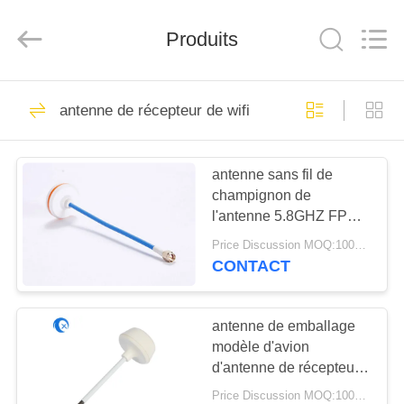
Dongguan
Tengxiang
Electronics
Produits
Co.,
Ltd..
All
Rights
Reserved.
MAISON
96
antenne de récepteur de wifi
Antenne d'Omni
PRODUITS
WiFi
antenne sans fil de
champignon de
AU
l'antenne 5.8GHZ FPV
SUJET
de 20W Wifi avec des
Price Discussion MOQ:100PCS
systèmes d'Access
DE
CONTACT
24
NOUS
Antenne GSM
antenne de emballage
modèle d'avion
VISITE
GPRS
d'antenne de récepteur
D'USINE
de 5.8GHZ Wifi avec le
Price Discussion MOQ:100PCS