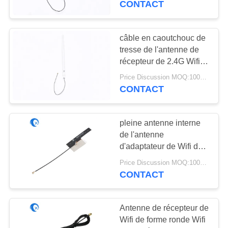
CONTACT
d'intérieur
20
Antenne de 433
câble en caoutchouc de
tresse de l'antenne de
mégahertz
récepteur de 2.4G Wifi
UFL pour le tresse de
Price Discussion MOQ:100PCS
carte PCB Wifi
CONTACT
pleine antenne interne
28
de l'antenne
Antenne de 868
d'adaptateur de Wifi de
la bande 2.G/FPC avec
mégahertz
Price Discussion MOQ:100PCS
0,81 câbles MHF4
CONTACT
Antenne de récepteur de
Wifi de forme ronde Wifi