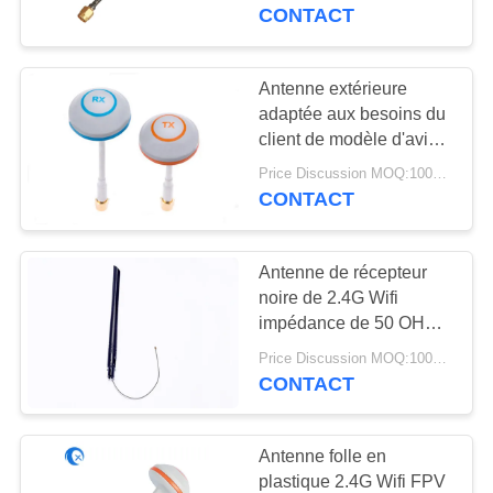
système sans fil
CONTACT
d'Access
CONTRÔLE
DE
Antenne extérieure
69
QUALITÉ
adaptée aux besoins du
Antenne de
client de modèle d'avion
de l'antenne 5.8GHZ
navigation de GPS
Price Discussion MOQ:100PCS
CONTACTEZ-
Wifi de bourdon de FPV
CONTACT
NOUS
Antenne de récepteur
NOUVELLES
noire de 2.4G Wifi
impédance de 50 OHMS
82
avec le connecteur
CAS
Price Discussion MOQ:100PCS
Antenne de station
d'IPEX
CONTACT
de base de fibre de
VR
Antenne folle en
verre
plastique 2.4G Wifi FPV