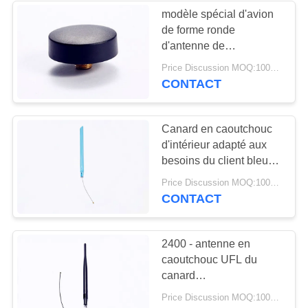
modèle spécial d'avion
de forme ronde
32
d'antenne de
antenne basse
supplément de Wifi du
Price Discussion MOQ:100PCS
noir 5.8G pour
CONTACT
magnétique
l'emballage
Canard en caoutchouc
d'intérieur adapté aux
besoins du client bleu
adapté aux besoins du
69
Price Discussion MOQ:100PCS
client 2.4GHZ d'antenne
CONTACT
antenne de 3G 4G
de récepteur de Wifi
5G
2400 - antenne en
caoutchouc UFL du
canard
2500MHZ/antenne
Price Discussion MOQ:100PCS
tresse d'Ipex pour