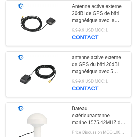
Antenne active externe
26dBi de GPS de bâti
32
magnétique avec le
antenne basse
câble RG174
6.9-9.9 USD MOQ:1
CONTACT
magnétique
antenne active externe
de GPS du bâti 26dBi
magnétique avec 5
mètres de câble de
69
6.9-9.9 USD MOQ:1
RG174
CONTACT
antenne de 3G 4G
5G
Bateau
extérieur/antenne
marine 1575.42MHZ de
GPS avec le câble de
Price Discussion MOQ:100PCS
5M RG 58