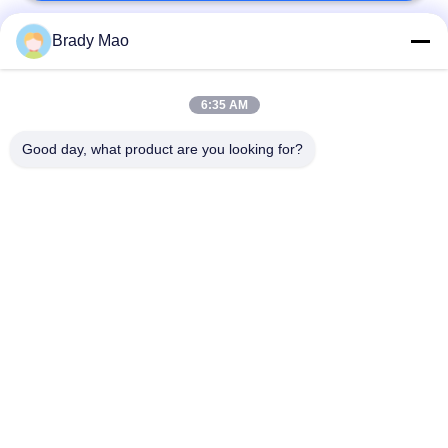
Brady Mao
Catégories populaires
Tous
6:35 AM
Antenne d'Omni WiFi
Antenne GSM GPRS
Good day, what product are you looking for?
Antenne de
Antenne de station de
navigation de GPS
base de fibre de verre
antenne de récepteur
Antenne d'hélium
de wifi
antenne basse
antenne de 3G 4G 5G
magnétique