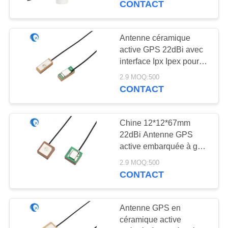
CONTACT
20
Antenne de 433
Antenne céramique
active GPS 22dBi avec
mégahertz
interface Ipx Ipex pour
module GPS
2.9 MOQ:500
CONTACT
Chine 12*12*67mm
28
22dBi Antenne GPS
Antenne de 868
active embarquée à gain
élevé pour la navigation
mégahertz
2.9 MOQ:500
automobile interne,
CONTACT
antenne GPS patch
Antenne GPS en
céramique active