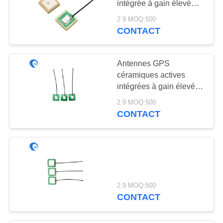
intégrée à gain élevé
30
avec connecteur féminin
2.9 MOQ:500
Antenne de 915
U. FL Ipex
CONTACT
mégahertz
Antennes GPS
céramiques actives
intégrées à gain élevé
de 22 dBi avec
2.9 MOQ:500
connecteur Ipex
CONTACT
30
Antenne de TVHD
2.9 MOQ:500
CONTACT
8