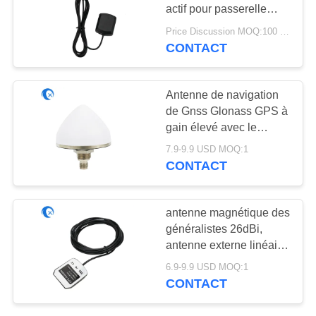
PLAN
actif pour passerelle
DU
4G/GPS/Gnss Ace-Gtw-
Price Discussion MOQ:100 pièces
4G avec connecteur
SITE
CONTACT
13
SMA
Antenne d'hélium
PRIVACY
Antenne de navigation
de Gnss Glonass GPS à
POLICY
gain élevé avec le
connecteur de TNC
7.9-9.9 USD MOQ:1
CONTACT
17
antenne magnétique des
antenne de
généralistes 26dBi,
antenne externe linéaire
récepteur de wifi
de Wifi Connecteur de
6.9-9.9 USD MOQ:1
SMA
CONTACT