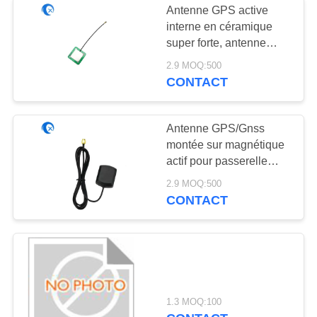
Antenne GPS active
Antenne ultra à
interne en céramique
super forte, antenne
large bande
céramique active GPS à
2.9 MOQ:500
gain élevé de 22 dBi
CONTACT
avec connecteur U.FL
Antenne GPS/Gnss
montée sur magnétique
6
actif pour passerelle
Pièces en plastique
4G/GPS/Gnss Ace-Gtw-
2.9 MOQ:500
4G avec connecteur
CONTACT
adaptées aux
SMA
besoins du client
6
1.3 MOQ:100