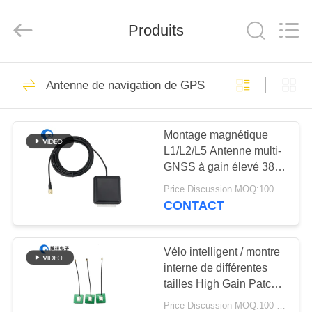
Dongguan
Tengxiang
Electronics
Produits
Co.,
Ltd..
All
Rights
Reserved.
MAISON
96
Antenne de navigation de GPS
Antenne d'Omni
PRODUITS
WiFi
Montage magnétique
L1/L2/L5 Antenne multi-
AU
GNSS à gain élevé 38
SUJET
dBi avec connecteur
Price Discussion MOQ:100 pièces
mâle SMA
DE
CONTACT
24
NOUS
Antenne GSM
Vélo intelligent / montre
interne de différentes
VISITE
GPRS
tailles High Gain Patch
D'USINE
Active avec Ipex GPS
Price Discussion MOQ:100 pièces