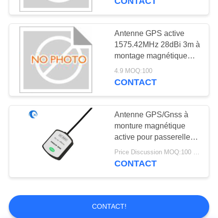
CONTACT
Assemblées de
câble coaxial de
Antenne GPS active
1575.42MHz 28dBi 3m à
liaison de rf
montage magnétique
omnidirectionnelle avec
4.9 MOQ:100
connecteur SMA et
CONTACT
câble RG174
18
Matériel de machine
Antenne GPS/Gnss à
monture magnétique
de commande
active pour passerelle
4G/GPS/Gnss Ace-Gtw-
numérique par
Price Discussion MOQ:100 pièces
4G avec connecteur
CONTACT
ordinateur
mâle SMA
CONTACT!