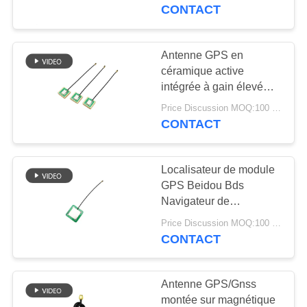
Antenne céramique
CONTACT
CONTRÔLE
DE
Antenne GPS en
69
QUALITÉ
céramique active
Antenne de
intégrée à gain élevé
avec connecteur féminin
navigation de GPS
Price Discussion MOQ:100 pièces
CONTACTEZ-
U. FL Ipex
CONTACT
NOUS
Localisateur de module
NOUVELLES
GPS Beidou Bds
Navigateur de
82
positionnement par
CAS
Price Discussion MOQ:100 pièces
Antenne de station
satellite Compas Module
CONTACT
d'antenne en double
de base de fibre de
VR
mode pour drones
Antenne GPS/Gnss
verre
montée sur magnétique