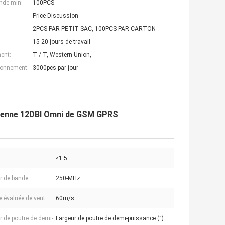
nde min:
100PCS
Price Discussion
2PCS PAR PETIT SAC, 100PCS PAR CARTON
15-20 jours de travail
ent:
T / T, Western Union,
ionnement:
3000pcs par jour
'antenne 12DBI Omni de GSM GPRS
≤1.5
r de bande:
250-MHz
e évaluée de vent:
60m/s
r de poutre de demi-
Largeur de poutre de demi-puissance (°)