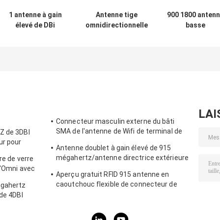
1 antenne à gain
Antenne tige
900 1800 anten
élevé de DBi
omnidirectionnelle
basse
GM/M, antenne
de colle de la
magnétique de
magnétique
pleine bande SMA
mégahertz GS
linéaire SMA de
GPRS GSM 4G
GPRS avec MMC
GM/M
le connecteur
masculin
LAI
Connecteur masculin externe du bâti
SMA de l'antenne de Wifi de terminal de
Z de 3DBI
Lora/3DBI 915MHZ
ur pour
Antenne doublet à gain élevé de 915
mégahertz/antenne directrice extérieure
re de verre
magnétique d'Omni
d'Omni avec
Aperçu gratuit RFID 915 antenne en
caoutchouc flexible de connecteur de
igahertz
l'antenne IPEX de télémétrie de
 de 4DBI
mégahertz