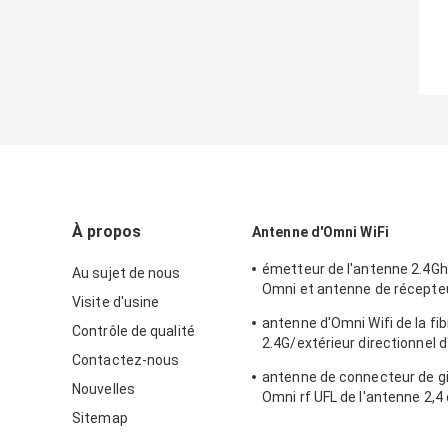
À propos
Antenne d'Omni WiFi
émetteur de l'antenne 2.4Gh
Au sujet de nous
Omni et antenne de récepte
Visite d'usine
extérieur/d'intérieur
antenne d'Omni Wifi de la fib
Contrôle de qualité
2.4G/extérieur directionnel 
Contactez-nous
le type connecteur de N
antenne de connecteur de g
Nouvelles
Omni rf UFL de l'antenne 2,4
Omni Wifi
Sitemap