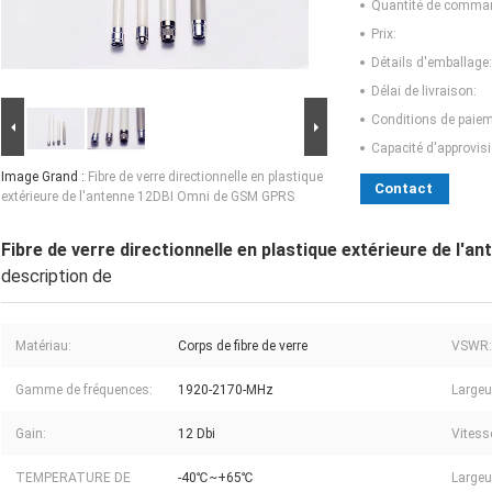
Quantité de comma
Prix:
Détails d'emballage:
Délai de livraison:
Conditions de paiem
Capacité d'approvis
Image Grand :
Fibre de verre directionnelle en plastique
Contact
extérieure de l'antenne 12DBI Omni de GSM GPRS
Fibre de verre directionnelle en plastique extérieure de l
description de
Matériau:
Corps de fibre de verre
VSWR:
Gamme de fréquences:
1920-2170-MHz
Largeu
Gain:
12 Dbi
Vitess
TEMPERATURE DE
-40℃~+65℃
Largeu