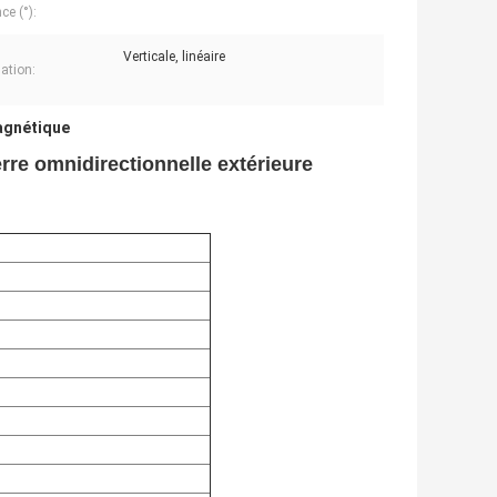
ce (°):
Verticale, linéaire
sation:
agnétique
rre omnidirectionnelle extérieure