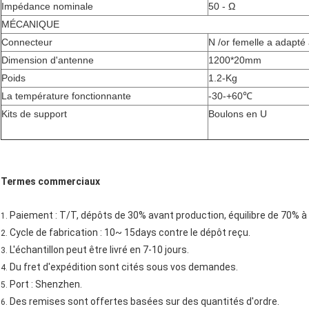
Impédance nominale
50 - Ω
MÉCANIQUE
Connecteur
N /or femelle a adapté 
Dimension d'antenne
1200*20mm
Poids
1.2-Kg
La température fonctionnante
-30-+60℃
Kits de support
Boulons en U
Termes commerciaux
Paiement : T/T, dépôts de 30% avant production, équilibre de 70% à p
1.
Cycle de fabrication : 10~ 15days contre le dépôt reçu.
2.
L'échantillon peut être livré en 7-10 jours.
3.
Du fret d'expédition sont cités sous vos demandes.
4.
Port : Shenzhen.
5.
Des remises sont offertes basées sur des quantités d'ordre.
6.