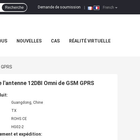
Demande de soumission
Recherche
|
French
OUS
NOUVELLES
CAS
RÉALITÉ VIRTUELLE
M GPRS
 de l'antenne 12DBI Omni de GSM GPRS
uit:
Guangdong, Chine
TX
ROHS CE
HG02-2
ement et expédition: