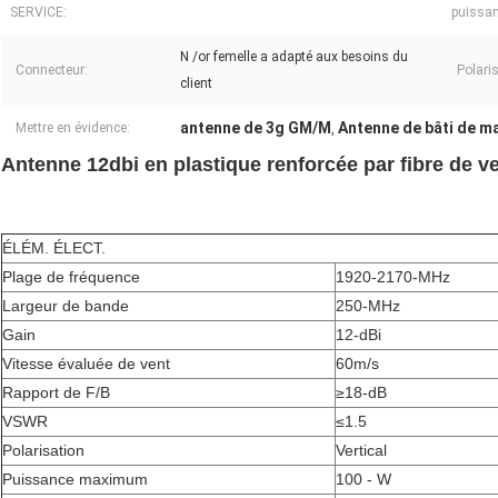
SERVICE:
puissan
N /or femelle a adapté aux besoins du
Connecteur:
Polari
client
antenne de 3g GM/M
Antenne de bâti de m
Mettre en évidence:
,
Antenne 12dbi en plastique renforcée par fibre de ve
ÉLÉM. ÉLECT.
Plage de fréquence
1920-2170-MHz
Largeur de bande
250-MHz
Gain
12-dBi
Vitesse évaluée de vent
60m/s
Rapport de F/B
≥18-dB
VSWR
≤1.5
Polarisation
Vertical
Puissance maximum
100 - W