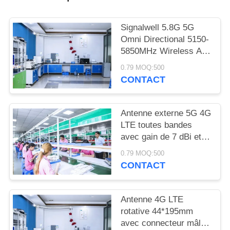
PLAN
DU
Signalwell 5.8G 5G
SITE
Omni Directional 5150-
5850MHz Wireless AP
Outdoor Antenna with
PRIVACY
0.79 MOQ:500
IP67 Waterproof ABS
CONTACT
POLICY
Material
Antenne externe 5G 4G
LTE toutes bandes
avec gain de 7 dBi et
température de
0.79 MOQ:500
fonctionnement de
CONTACT
-20°C à +60°C,
antenne fouet à gain
élevé
Antenne 4G LTE
rotative 44*195mm
avec connecteur mâle