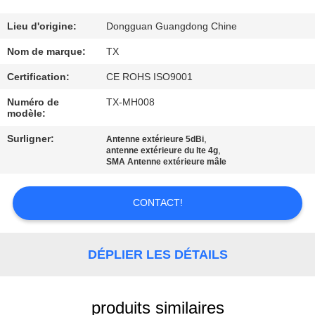
CONTRÔLE
Lieu d'origine:
Dongguan Guangdong Chine
DE
Nom de marque:
TX
QUALITÉ
Certification:
CE ROHS ISO9001
Numéro de
TX-MH008
modèle:
CONTACTEZ-
NOUS
Surligner:
,
Antenne extérieure 5dBi
,
antenne extérieure du lte 4g
SMA Antenne extérieure mâle
NOUVELLES
CONTACT!
CAS
DÉPLIER LES DÉTAILS
VR
produits similaires