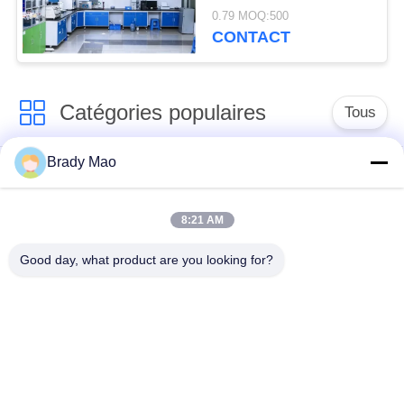
RP-SMA droit pour une
0.79 MOQ:500
température de
CONTACT
fonctionnement de
-20°C à +60°C
Catégories populaires
Tous
Brady Mao
Antenne d'Omni WiFi
Antenne GSM GPRS
8:21 AM
Antenne de
Antenne de station de
navigation de GPS
base de fibre de verre
Good day, what product are you looking for?
antenne de récepteur
Antenne d'hélium
de wifi
antenne basse
antenne de 3G 4G 5G
magnétique