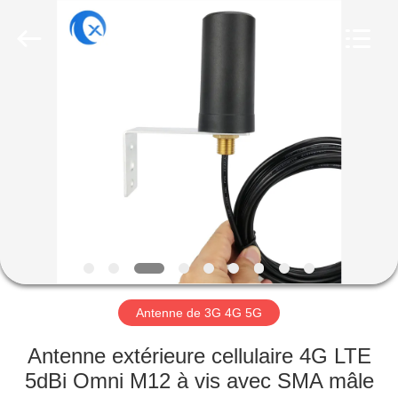
Dongguan
Tengxiang
Electronics
Co.,
Ltd..
All
Rights
Reserved.
MAISON
PRODUITS
AU
SUJET
DE
NOUS
Antenne de 3G 4G 5G
VISITE
Antenne extérieure cellulaire 4G LTE
D'USINE
5dBi Omni M12 à vis avec SMA mâle