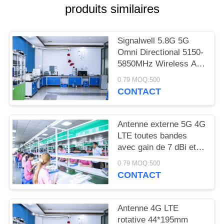
PLAN
produits similaires
DU
SITE
Signalwell 5.8G 5G
Omni Directional 5150-
5850MHz Wireless AP
PRIVACY
Outdoor Antenna with
POLICY
0.79 MOQ:500
IP67 Waterproof ABS
CONTACT
Material
Antenne externe 5G 4G
LTE toutes bandes
avec gain de 7 dBi et
température de
0.79 MOQ:500
fonctionnement de
CONTACT
-20°C à +60°C,
antenne fouet à gain
élevé
Antenne 4G LTE
rotative 44*195mm