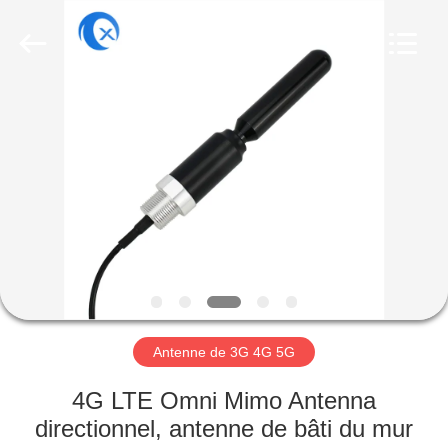
Dongguan
Tengxiang
Electronics
Co.,
Ltd..
All
Rights
Reserved.
MAISON
PRODUITS
AU
SUJET
DE
NOUS
Antenne de 3G 4G 5G
VISITE
4G LTE Omni Mimo Antenna
D'USINE
directionnel, antenne de bâti du mur