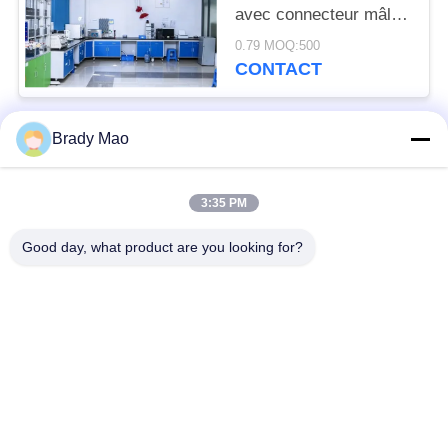
avec connecteur mâle
RP-SMA droit pour une
0.79 MOQ:500
température de
CONTACT
fonctionnement de
-20°C à +60°C
Brady Mao
Catégories populaires
Tous
3:35 PM
Antenne d'Omni WiFi
Antenne GSM GPRS
Good day, what product are you looking for?
Antenne de
Antenne de station de
navigation de GPS
base de fibre de verre
antenne de récepteur
Antenne d'hélium
de wifi
antenne basse