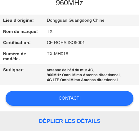
960MHz
CONTRÔLE
Lieu d'origine:
Dongguan Guangdong Chine
DE
QUALITÉ
Nom de marque:
TX
Certification:
CE ROHS ISO9001
CONTACTEZ-
Numéro de
TX-MH018
modèle:
NOUS
Surligner:
,
antenne de bâti du mur 4G
,
960MHz Omni Mimo Antenna directionnel
NOUVELLES
4G LTE Omni Mimo Antenna directionnel
CONTACT!
CAS
VR
DÉPLIER LES DÉTAILS