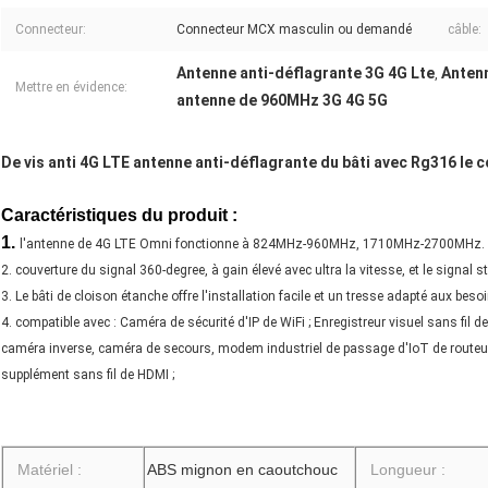
Connecteur:
Connecteur MCX masculin ou demandé
câble:
Antenne anti-déflagrante 3G 4G Lte
Antenn
,
Mettre en évidence:
antenne de 960MHz 3G 4G 5G
De vis anti 4G LTE antenne anti-déflagrante du bâti avec Rg316 le
Caractéristiques du produit :
1.
l'antenne de 4G LTE Omni fonctionne à 824MHz-960MHz, 1710MHz-2700MHz.
2. couverture du signal 360-degree, à gain élevé avec ultra la vitesse, et le signal st
3. Le bâti de cloison étanche offre l'installation facile et un tresse adapté aux bes
4. compatible avec : Caméra de sécurité d'IP de WiFi ; Enregistreur visuel sans fil
caméra inverse, caméra de secours, modem industriel de passage d'IoT de routeur, 
supplément sans fil de HDMI ;
Matériel :
ABS mignon en caoutchouc
Longueur :