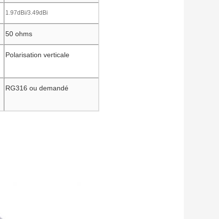
1.97dBi/3.49dBi
50 ohms
Polarisation verticale
RG316 ou demandé