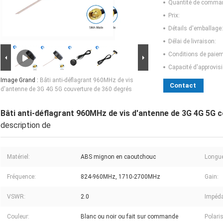
Quantité de comma
Prix:
Détails d'emballage:
Délai de livraison:
Conditions de paiem
Capacité d'approvis
Image Grand :
Bâti anti-déflagrant 960MHz de vis
Contact
d'antenne de 3G 4G 5G couverture de 360 degrés
Bâti anti-déflagrant 960MHz de vis d'antenne de 3G 4G 5G 
description de
Matériel:
ABS mignon en caoutchouc
Longue
Fréquence:
824-960MHz, 1710-2700MHz
Gain:
VSWR:
2.0
Impéd
Couleur:
Blanc ou noir ou fait sur commande
Polari