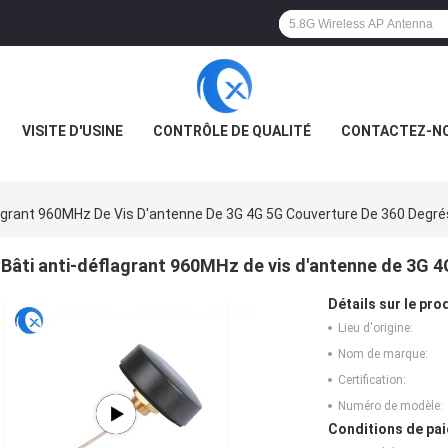
VISITE D'USINE
CONTRÔLE DE QUALITÉ
CONTACTEZ-N
lagrant 960MHz De Vis D'antenne De 3G 4G 5G Couverture De 360 Degré
Bâti anti-déflagrant 960MHz de vis d'antenne de 3G 
Détails sur le prod
Lieu d'origine:
Nom de marque:
Certification:
Numéro de modèle:
Conditions de pai