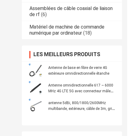
Assemblées de câble coaxial de liaison
de rf
(6)
Matériel de machine de commande
numérique par ordinateur
(18)
LES MEILLEURS PRODUITS
Antenne de base en fibre de verre 4G
extérieure omnidirectionnelle étanche
Antenne omnidirectionnelle 617 ~ 6000
MHz 4G LTE 5G avec connecteur mâle
SMA
antenne 5dBi, 800/1800/2600MHz
multibande, extérieure, câble de 3m, gris
de fibre de verre de 4G Omni