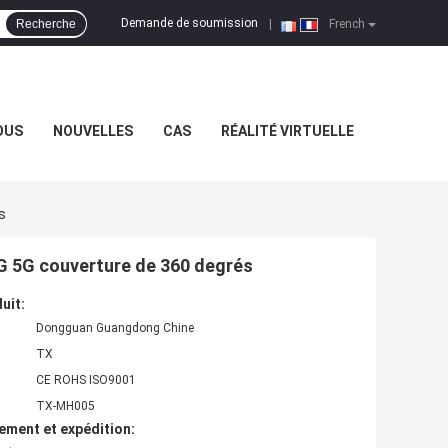
Demande de soumission
Recherche
|
French
OUS
NOUVELLES
CAS
RÉALITÉ VIRTUELLE
s
4G 5G couverture de 360 degrés
uit:
Dongguan Guangdong Chine
TX
CE ROHS ISO9001
TX-MH005
ement et expédition: