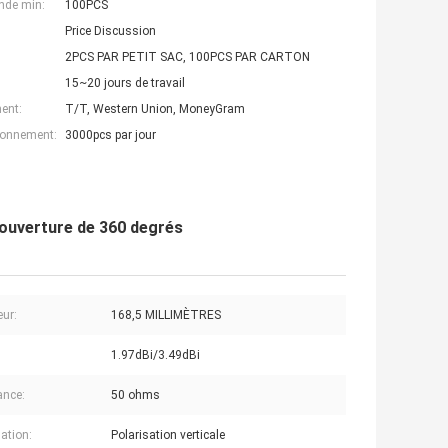
nde min:
100PCS
Price Discussion
2PCS PAR PETIT SAC, 100PCS PAR CARTON
15~20 jours de travail
ent:
T/T, Western Union, MoneyGram
ionnement:
3000pcs par jour
couverture de 360 degrés
ur:
168,5 MILLIMÈTRES
1.97dBi/3.49dBi
ance:
50 ohms
sation:
Polarisation verticale