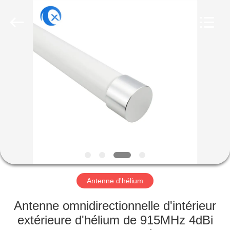
Dongguan
Tengxiang
Electronics
Co.,
Ltd..
All
Rights
Reserved.
MAISON
PRODUITS
AU
SUJET
DE
NOUS
Antenne d'hélium
VISITE
Antenne omnidirectionnelle d'intérieur
D'USINE
extérieure d'hélium de 915MHz 4dBi