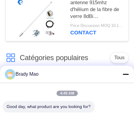
antenne 915mhz
d'hélium de la fibre de
verre 8dBi
omnidirectionnelle avec
Price Discussion MOQ:10-100 pièces
le câble de 5foot
CONTACT
SLMR-400 pour le
mineur du chat
sauvage RAK
Catégories populaires
Sensecap d'hélium
Tous
Brady Mao
Antenne d'Omni WiFi
Antenne GSM GPRS
4:45 AM
Antenne de
Antenne de station de
navigation de GPS
base de fibre de verre
Good day, what product are you looking for?
antenne de récepteur
Antenne d'hélium
de wifi