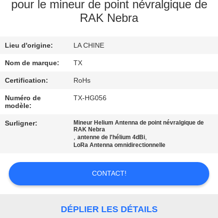
pour le mineur de point névralgique de
RAK Nebra
CONTRÔLE
DE
Lieu d'origine:
LA CHINE
QUALITÉ
Nom de marque:
TX
CONTACTEZ-
Certification:
RoHs
NOUS
Numéro de
TX-HG056
modèle:
Surligner:
Mineur Helium Antenna de point névralgique de
NOUVELLES
RAK Nebra
,
,
antenne de l'hélium 4dBi
LoRa Antenna omnidirectionnelle
CAS
CONTACT!
VR
DÉPLIER LES DÉTAILS