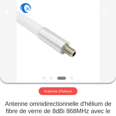
Dongguan
Tengxiang
Electronics
Co.,
Ltd..
All
Rights
Reserved.
MAISON
PRODUITS
AU
SUJET
DE
NOUS
Antenne d'hélium
VISITE
Antenne omnidirectionnelle d'hélium de
D'USINE
fibre de verre de 8dBi 868MHz avec le