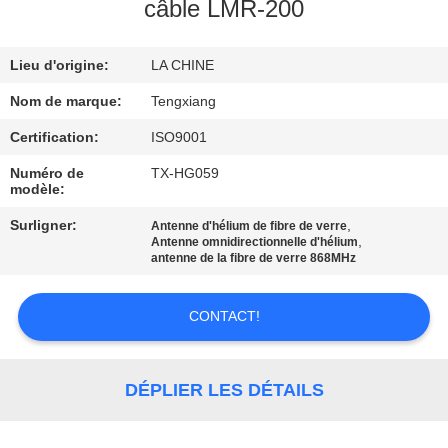
câble LMR-200
CONTRÔLE
Lieu d'origine:
LA CHINE
DE
QUALITÉ
Nom de marque:
Tengxiang
Certification:
ISO9001
CONTACTEZ-
Numéro de
TX-HG059
modèle:
NOUS
Surligner:
,
Antenne d'hélium de fibre de verre
,
Antenne omnidirectionnelle d'hélium
NOUVELLES
antenne de la fibre de verre 868MHz
CONTACT!
CAS
VR
DÉPLIER LES DÉTAILS