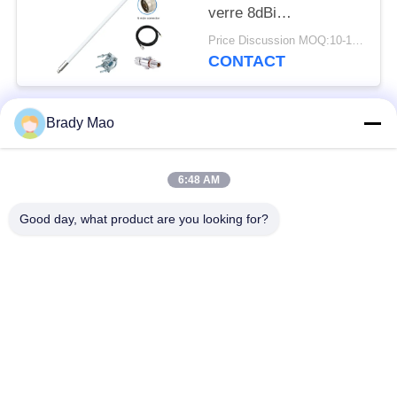
verre 8dBi
omnidirectionnelle avec
Price Discussion MOQ:10-100 pièces
le câble de 5foot
CONTACT
SLMR-400 pour le
mineur du chat
sauvage RAK
Brady Mao
Catégories populaires
Sensecap d'hélium
Tous
6:48 AM
Antenne d'Omni WiFi
Antenne GSM GPRS
Good day, what product are you looking for?
Antenne de
Antenne de station de
navigation de GPS
base de fibre de verre
antenne de récepteur
Antenne d'hélium
de wifi
antenne basse