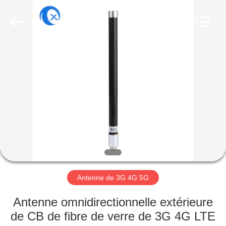
Dongguan
Tengxiang
Electronics
Co.,
Ltd..
All
Rights
Reserved.
MAISON
PRODUITS
AU
SUJET
DE
NOUS
Antenne de 3G 4G 5G
VISITE
Antenne omnidirectionnelle extérieure
D'USINE
de CB de fibre de verre de 3G 4G LTE