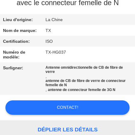
avec le connecteur femelle de N
CONTRÔLE
Lieu d'origine:
La Chine
DE
QUALITÉ
Nom de marque:
TX
Certification:
ISO
CONTACTEZ-
Numéro de
TX-HG037
modèle:
NOUS
Surligner:
Antenne omnidirectionnelle de CB de fibre de
verre
,
NOUVELLES
antenne de CB de fibre de verre de connecteur
femelle de N
,
antenne de connecteur femelle de 3G N
CAS
CONTACT!
VR
DÉPLIER LES DÉTAILS