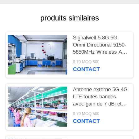
PLAN
DU
produits similaires
SITE
Signalwell 5.8G 5G
PRIVACY
Omni Directional 5150-
POLICY
5850MHz Wireless AP
Outdoor Antenna with
0.79 MOQ:500
IP67 Waterproof ABS
CONTACT
Material
Antenne externe 5G 4G
LTE toutes bandes
avec gain de 7 dBi et
température de
0.79 MOQ:500
fonctionnement de
CONTACT
-20°C à +60°C,
antenne fouet à gain