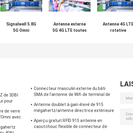
Signalwell 5.8G
Antenne externe
Antenne 4G LT
5G Omni
5G 4G LTE toutes
rotative
Directional 5150-
bandes avec gain
44*195mm ave
5850MHz
de 7 dBi et
connecteur mâl
Wireless AP
température de
RP-SMA droit
Outdoor Antenna
fonctionnement
pour une
with IP67
de -20°C à +60°C,
température d
Waterproof ABS
antenne fouet à
fonctionnemen
Material
gain élevé
de -20°C à +60°
LAI
Connecteur masculin externe du bâti
SMA de l'antenne de Wifi de terminal de
Z de 3DBI
Lora/3DBI 915MHZ
ur pour
Antenne doublet à gain élevé de 915
mégahertz/antenne directrice extérieure
re de verre
magnétique d'Omni
d'Omni avec
Aperçu gratuit RFID 915 antenne en
caoutchouc flexible de connecteur de
igahertz
l'antenne IPEX de télémétrie de