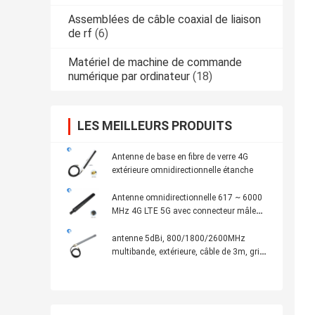
Assemblées de câble coaxial de liaison
de rf
(6)
Matériel de machine de commande
numérique par ordinateur
(18)
LES MEILLEURS PRODUITS
Antenne de base en fibre de verre 4G
extérieure omnidirectionnelle étanche
Antenne omnidirectionnelle 617 ~ 6000
MHz 4G LTE 5G avec connecteur mâle
SMA
antenne 5dBi, 800/1800/2600MHz
multibande, extérieure, câble de 3m, gris
de fibre de verre de 4G Omni