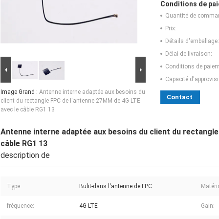
Conditions de pai
Quantité de comma
Prix:
Détails d'emballage:
Délai de livraison:
Conditions de paiem
Capacité d'approvis
Image Grand :
Antenne interne adaptée aux besoins du
Contact
client du rectangle FPC de l'antenne 27MM de 4G LTE
avec le câble RG1 13
Antenne interne adaptée aux besoins du client du rectangl
câble RG1 13
description de
Type:
Bulit-dans l'antenne de FPC
Matéri
fréquence:
4G LTE
Gain: