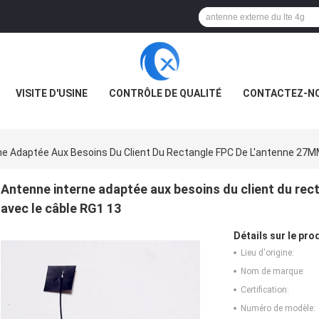
VISITE D'USINE
CONTRÔLE DE QUALITÉ
CONTACTEZ-N
ne Adaptée Aux Besoins Du Client Du Rectangle FPC De L'antenne 27M
Antenne interne adaptée aux besoins du client du re
avec le câble RG1 13
Détails sur le prod
Lieu d'origine:
Nom de marque:
Certification:
Numéro de modèle: