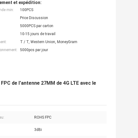
ement et expédition:
nde min:
100PCS
Price Discussion
5000PCS par carton
10-15 jours de travail
ent:
T / T, Western Union, MoneyGram
ionnement:
5000pcs par jour
e FPC de l'antenne 27MM de 4G LTE avec le
au:
ROHS FPC
3dBi