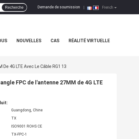
Demande de soumission
Recherche
|
French
OUS
NOUVELLES
CAS
RÉALITÉ VIRTUELLE
M De 4G LTE Avec Le Câble RG1 13
ctangle FPC de l'antenne 27MM de 4G LTE
uit:
Guangdong, Chine
TX
ISO9001 ROHS CE
TX-FPC-1