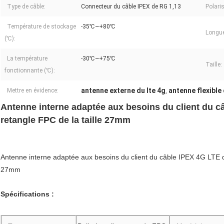
Type de câble:
Connecteur du câble IPEX de RG 1,13
Polari
Température de stockage
-35℃~+80℃
Longue
(℃):
La température
-30℃~+75℃
Taille:
fonctionnante (℃):
antenne externe du lte 4g
antenne flexible
Mettre en évidence:
,
Antenne interne adaptée aux besoins du client du c
retangle FPC de la taille 27mm
Antenne interne adaptée aux besoins du client du câble IPEX 4G LTE d
27mm
Spécifications :