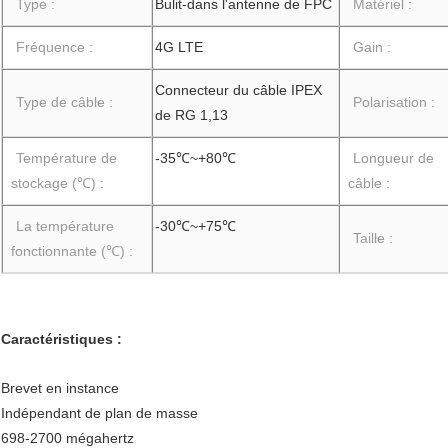
Type :
Bulit-dans l'antenne de FPC
Matériel :
Fréquence :
4G LTE
Gain :
Connecteur du câble IPEX
Type de câble :
Polarisation :
de RG 1,13
Température de
-35℃~+80℃
Longueur de
stockage (℃) :
câble :
La température
-30℃~+75℃
Taille :
fonctionnante (℃) :
Caractéristiques :
Brevet en instance
Indépendant de plan de masse
698-2700 mégahertz