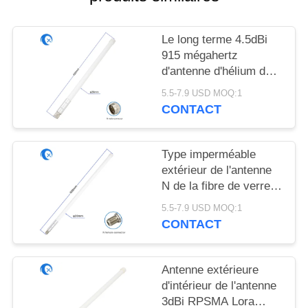
PLAN
DU
Le long terme 4.5dBi
SITE
915 mégahertz
d'antenne d'hélium de
C.C aérien de kit a
PRIVACY
5.5-7.9 USD MOQ:1
rectifié
CONTACT
POLICY
Type imperméable
extérieur de l'antenne
N de la fibre de verre
5.8dBi antenne de 915
5.5-7.9 USD MOQ:1
mégahertz pour LoRa
CONTACT
Gateway
Antenne extérieure
d'intérieur de l'antenne
3dBi RPSMA Lora