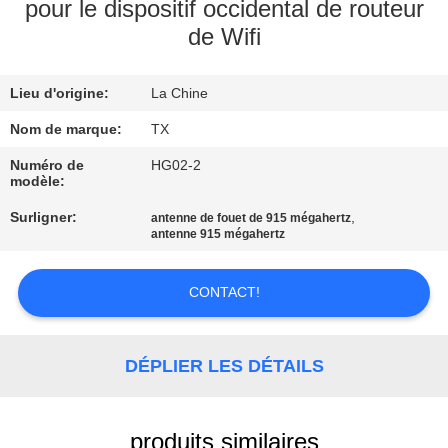
pour le dispositif occidental de routeur
de Wifi
CONTRÔLE
DE
Lieu d'origine:
La Chine
QUALITÉ
Nom de marque:
TX
CONTACTEZ-
Numéro de
HG02-2
modèle:
NOUS
Surligner:
,
antenne de fouet de 915 mégahertz
antenne 915 mégahertz
NOUVELLES
CONTACT!
CAS
DÉPLIER LES DÉTAILS
VR
produits similaires