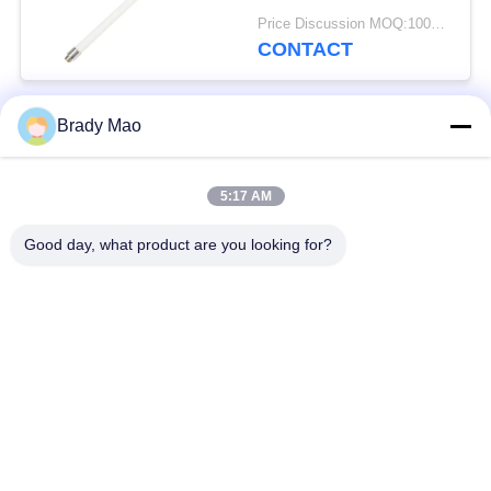
Lorawan de fibre de
Price Discussion MOQ:100PCS
verre de 915MHZ Omni
CONTACT
Brady Mao
Catégories populaires
Tous
5:17 AM
Antenne d'Omni WiFi
Antenne GSM GPRS
Good day, what product are you looking for?
Antenne de
Antenne de station de
navigation de GPS
base de fibre de verre
antenne de récepteur
Antenne d'hélium
de wifi
antenne basse
antenne de 3G 4G 5G
magnétique