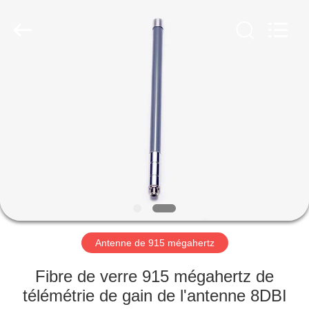
Dongguan
Tengxiang
Electronics
Co.,
Ltd..
All
Rights
Reserved.
MAISON
PRODUITS
AU
SUJET
DE
NOUS
Antenne de 915 mégahertz
VISITE
Fibre de verre 915 mégahertz de
D'USINE
télémétrie de gain de l'antenne 8DBI