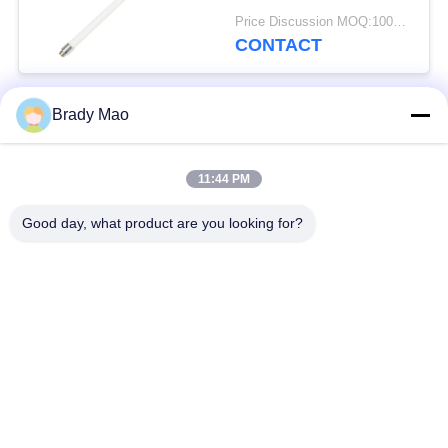
Lorawan de fibre de
Price Discussion MOQ:100PCS
verre de 915MHZ Omni
CONTACT
Brady Mao
Catégories populaires
Tous
11:44 PM
Antenne d'Omni WiFi
Antenne GSM GPRS
Good day, what product are you looking for?
Antenne de
Antenne de station de
navigation de GPS
base de fibre de verre
antenne de récepteur
Antenne d'hélium
de wifi
antenne basse
antenne de 3G 4G 5G
magnétique