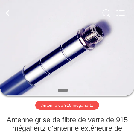
Dongguan
Tengxiang
Electronics
Co.,
Ltd..
All
Rights
Reserved.
MAISON
PRODUITS
AU
SUJET
DE
NOUS
Antenne de 915 mégahertz
VISITE
Antenne grise de fibre de verre de 915
D'USINE
mégahertz d'antenne extérieure de