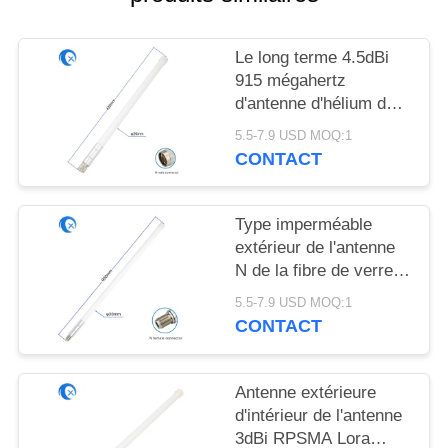
PLAN
DU
Le long terme 4.5dBi
SITE
915 mégahertz
d'antenne d'hélium de
C.C aérien de kit a
PRIVACY
5.5-7.9 USD MOQ:1
rectifié
CONTACT
POLICY
Type imperméable
extérieur de l'antenne
N de la fibre de verre
5.8dBi antenne de 915
5.5-7.9 USD MOQ:1
mégahertz pour LoRa
CONTACT
Gateway
Antenne extérieure
d'intérieur de l'antenne
3dBi RPSMA Lora