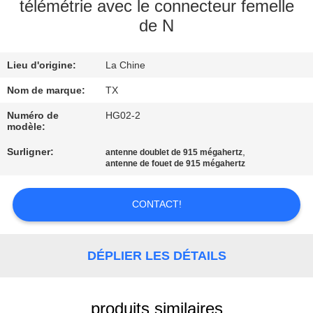
télémétrie avec le connecteur femelle
de N
CONTRÔLE
DE
Lieu d'origine:
La Chine
QUALITÉ
Nom de marque:
TX
CONTACTEZ-
Numéro de
HG02-2
modèle:
NOUS
Surligner:
,
antenne doublet de 915 mégahertz
antenne de fouet de 915 mégahertz
NOUVELLES
CONTACT!
CAS
DÉPLIER LES DÉTAILS
VR
produits similaires