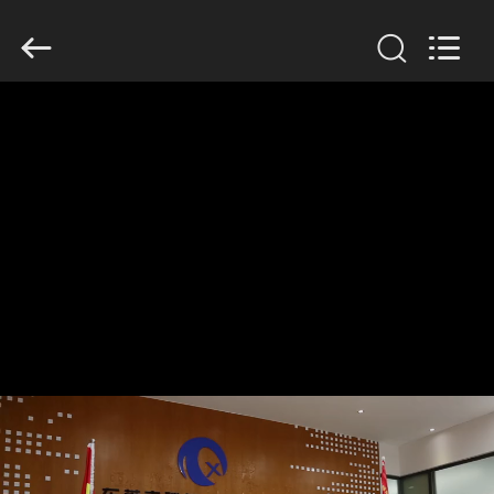
Dongguan
Tengxiang
Electronics
Co.,
Ltd..
All
Rights
Reserved.
MAISON
PRODUITS
AU
SUJET
DE
NOUS
VISITE
D'USINE