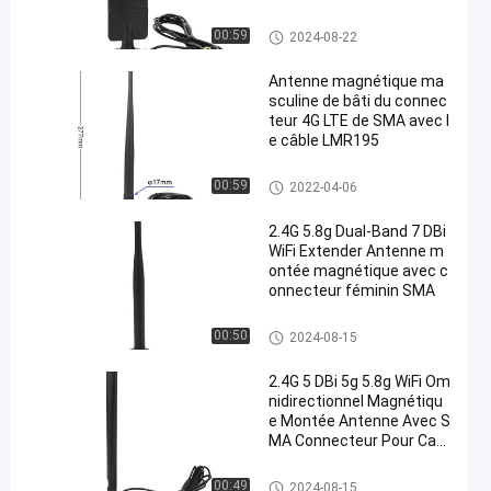
antenne basse magnétique
00:59
2024-08-22
Antenne magnétique ma
sculine de bâti du connec
teur 4G LTE de SMA avec l
e câble LMR195
antenne basse magnétique
00:59
2022-04-06
2.4G 5.8g Dual-Band 7 DBi
WiFi Extender Antenne m
ontée magnétique avec c
onnecteur féminin SMA
antenne basse magnétique
00:50
2024-08-15
2.4G 5 DBi 5g 5.8g WiFi Om
nidirectionnel Magnétiqu
e Montée Antenne Avec S
MA Connecteur Pour Cart
e réseau
antenne basse magnétique
00:49
2024-08-15