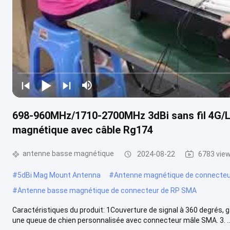
698-960MHz/1710-2700MHz 3dBi sans fil 4G/
magnétique avec câble Rg174
antenne basse magnétique
2024-08-22
6783 vie
#
5dBi Mag Mount Antenna
#
Antenne magnétique de connecteu
#
Antenne basse magnétique de connecteur de RP SMA
Caractéristiques du produit: 1Couverture de signal à 360 degrés, gai
une queue de chien personnalisée avec connecteur mâle SMA. 3. ..