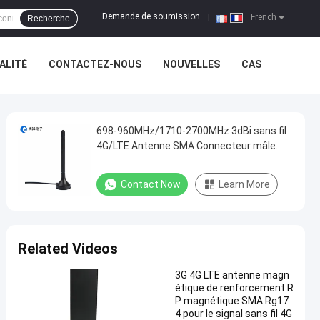
Demande de soumission
|
French
Recherche
ALITÉ
CONTACTEZ-NOUS
NOUVELLES
CAS
698-960MHz/1710-2700MHz 3dBi sans fil
4G/LTE Antenne SMA Connecteur mâle
Mont magnétique avec câble Rg174
Contact Now
Learn More
Related Videos
3G 4G LTE antenne magn
étique de renforcement R
P magnétique SMA Rg17
4 pour le signal sans fil 4G