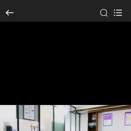
Dongguan
Tengxiang
Electronics
Co.,
Ltd..
All
Rights
Reserved.
MAISON
PRODUITS
AU
SUJET
DE
NOUS
VISITE
D'USINE