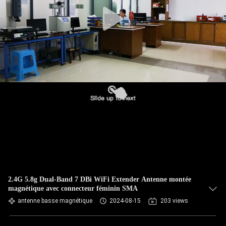
CONTRÔLE
DE
QUALITÉ
CONTACTEZ-
NOUS
NOUVELLES
CAS
2.4G 5.8g Dual-Band 7 DBi WiFi Extender Antenne montée
magnétique avec connecteur féminin SMA
VR
antenne basse magnétique
2024-08-15
203 views