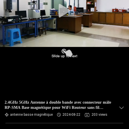
CONTRÔLE
DE
QUALITÉ
CONTACTEZ-
NOUS
NOUVELLES
CAS
2.4GHz 5GHz Antenne à double bande avec connecteur mâle
RP-SMA Base magnétique pour WiFi Routeur sans fil
VR
Hotspot mobile
antenne basse magnétique
2024-08-22
203 views