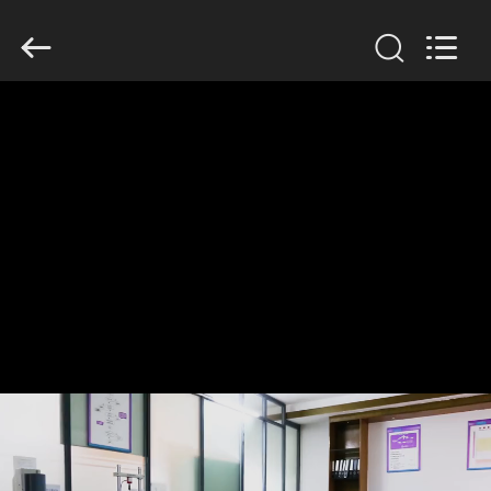
Dongguan
Tengxiang
Electronics
Co.,
Ltd..
All
Rights
Reserved.
MAISON
PRODUITS
AU
SUJET
DE
NOUS
VISITE
D'USINE