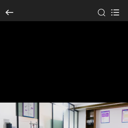
Dongguan
Tengxiang
Electronics
Co.,
Ltd..
All
Rights
Reserved.
MAISON
PRODUITS
AU
SUJET
DE
NOUS
VISITE
D'USINE