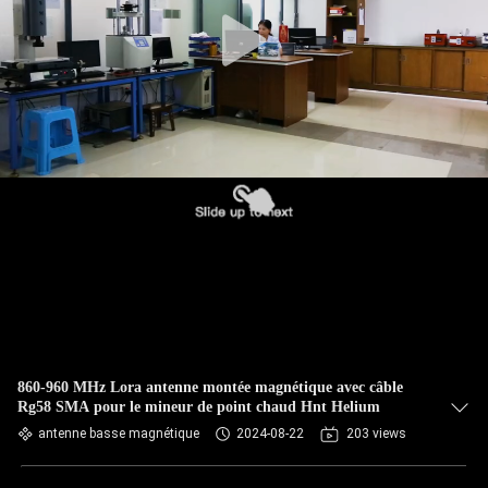
CONTRÔLE
DE
QUALITÉ
CONTACTEZ-
NOUS
NOUVELLES
CAS
860-960 MHz Lora antenne montée magnétique avec câble
Rg58 SMA pour le mineur de point chaud Hnt Helium
VR
antenne basse magnétique
2024-08-22
203 views