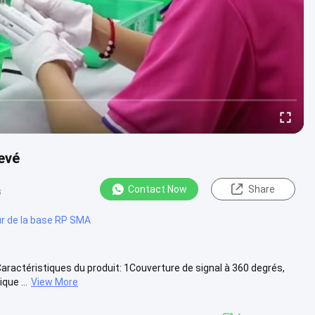
levé
Contact Now
Share
s
r de la base RP SMA
actéristiques du produit: 1Couverture de signal à 360 degrés,
que ...
View More