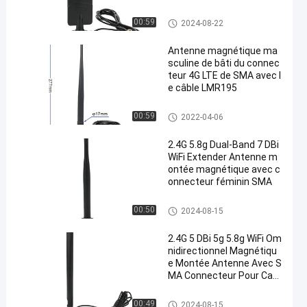
antenne basse magnétique
00:59
2024-08-22
Antenne magnétique ma
sculine de bâti du connec
teur 4G LTE de SMA avec l
e câble LMR195
antenne basse magnétique
00:59
2022-04-06
2.4G 5.8g Dual-Band 7 DBi
WiFi Extender Antenne m
ontée magnétique avec c
onnecteur féminin SMA
antenne basse magnétique
00:50
2024-08-15
2.4G 5 DBi 5g 5.8g WiFi Om
nidirectionnel Magnétiqu
e Montée Antenne Avec S
MA Connecteur Pour Cart
e réseau
antenne basse magnétique
00:49
2024-08-15