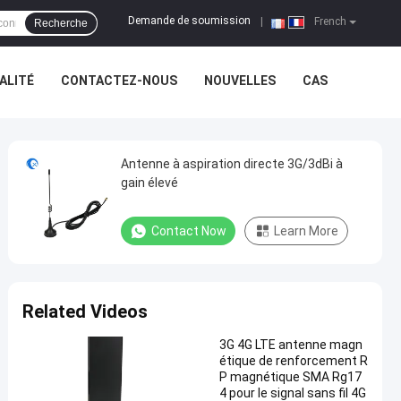
Demande de soumission
|
French
Recherche
ALITÉ
CONTACTEZ-NOUS
NOUVELLES
CAS
Antenne à aspiration directe 3G/3dBi à
gain élevé
Contact Now
Learn More
Related Videos
3G 4G LTE antenne magn
étique de renforcement R
P magnétique SMA Rg17
4 pour le signal sans fil 4G