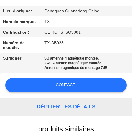
CONTRÔLE
Lieu d'origine:
Dongguan Guangdong Chine
DE
Nom de marque:
TX
QUALITÉ
Certification:
CE ROHS ISO9001
Numéro de
TX-AB023
modèle:
CONTACTEZ-
NOUS
Surligner:
,
5G antenne magnétique montée
,
2.4G Antenne magnétique montée
Antenne magnétique de montage 7dBi
NOUVELLES
CONTACT!
CAS
DÉPLIER LES DÉTAILS
VR
produits similaires