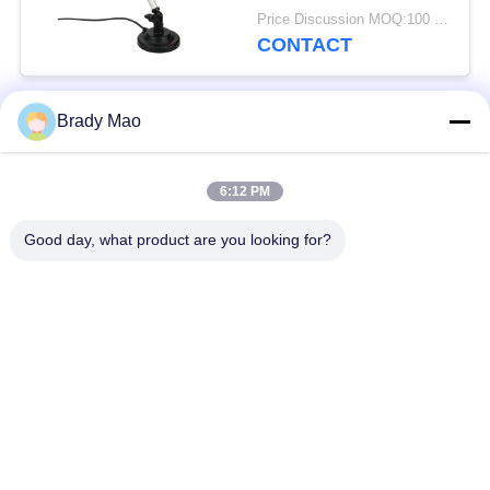
Digital Statelite
Price Discussion MOQ:100 pièces
antenne pour les
CONTACT
signaux de télévision
VHF / UHF
Brady Mao
Catégories populaires
Tous
6:12 PM
Antenne d'Omni WiFi
Antenne GSM GPRS
Good day, what product are you looking for?
Antenne de
Antenne de station de
navigation de GPS
base de fibre de verre
antenne de récepteur
Antenne d'hélium
de wifi
antenne basse
antenne de 3G 4G 5G
magnétique