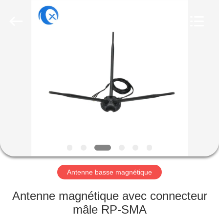
Dongguan
Tengxiang
Electronics
Co.,
Ltd..
All
Rights
Reserved.
MAISON
PRODUITS
AU
SUJET
DE
NOUS
Antenne basse magnétique
VISITE
Antenne magnétique avec connecteur
D'USINE
mâle RP-SMA