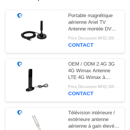
PLAN
DU
Portable magnétique
SITE
aérienne Ariel TV
Antenne montée DVB-
T2 Digital Camper
PRIVACY
Price Discussion MOQ:100 pièces
CONTACT
POLICY
OEM / ODM 2.4G 3G
4G Wimax Antenne
LTE 4G Wimax à
antenne extérieure
Price Discussion MOQ:100 pièces
magnétique plate
CONTACT
Télévision intérieure /
extérieure antenne
aérienne à gain élevé