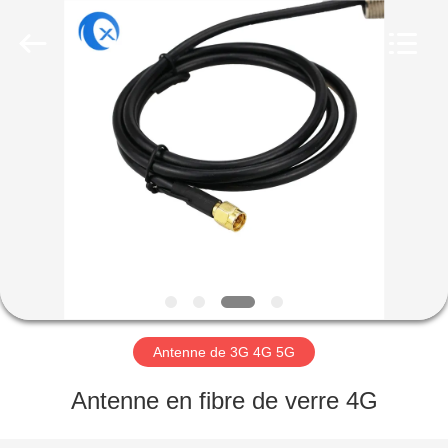
Dongguan
Tengxiang
Electronics
Co.,
Ltd..
All
Rights
Reserved.
MAISON
PRODUITS
AU
SUJET
DE
NOUS
Antenne de 3G 4G 5G
VISITE
Antenne en fibre de verre 4G
D'USINE