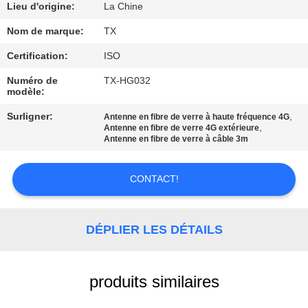
Lieu d'origine:
La Chine
CONTRÔLE
Nom de marque:
TX
DE
Certification:
ISO
QUALITÉ
Numéro de
TX-HG032
modèle:
CONTACTEZ-
Surligner:
,
Antenne en fibre de verre à haute fréquence 4G
,
Antenne en fibre de verre 4G extérieure
NOUS
Antenne en fibre de verre à câble 3m
NOUVELLES
CONTACT!
CAS
DÉPLIER LES DÉTAILS
VR
produits similaires