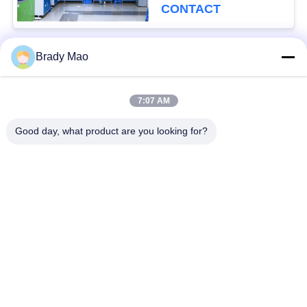
température de
CONTACT
fonctionnement de
-20°C à +60°C
Brady Mao
Catégories populaires
Tous
7:07 AM
Antenne d'Omni WiFi
Antenne GSM GPRS
Good day, what product are you looking for?
Antenne de
Antenne de station de
navigation de GPS
base de fibre de verre
antenne de récepteur
Antenne d'hélium
de wifi
antenne basse
antenne de 3G 4G 5G
magnétique