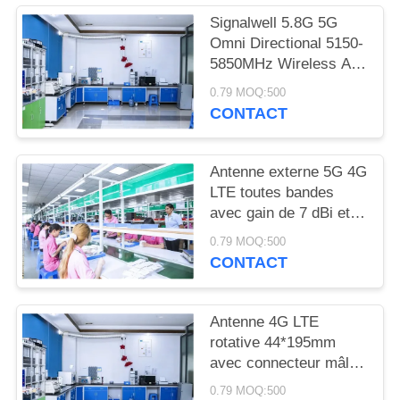
PLAN
Signalwell 5.8G 5G
DU
Omni Directional 5150-
SITE
5850MHz Wireless AP
Outdoor Antenna with
0.79 MOQ:500
IP67 Waterproof ABS
CONTACT
PRIVACY
Material
POLICY
Antenne externe 5G 4G
LTE toutes bandes
avec gain de 7 dBi et
température de
0.79 MOQ:500
fonctionnement de
CONTACT
-20°C à +60°C,
antenne fouet à gain
élevé
Antenne 4G LTE
rotative 44*195mm
avec connecteur mâle
RP-SMA droit pour une
0.79 MOQ:500