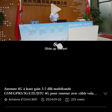
CONTRÔLE
DE
QUALITÉ
CONTACTEZ-
NOUS
NOUVELLES
CAS
Antenne 4G à haut gain 3-5 dBi multibande
GSM/GPRS/3G/LTE/DTU 4G pour routeur avec câble volant
VR
pour routeurs
Antenne d'Omni WiFi
2024-09-20
203 views