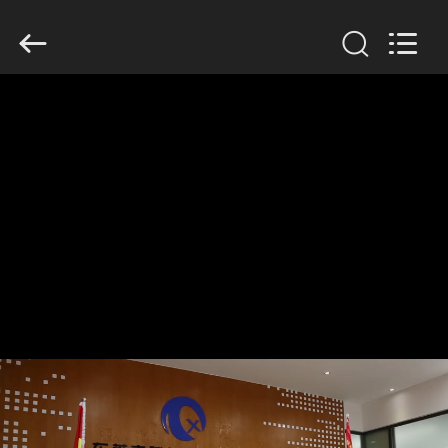
Dongguan
Tengxiang
Electronics
Co.,
Ltd..
All
Rights
Reserved.
MAISON
PRODUITS
AU
SUJET
DE
NOUS
VISITE
D'USINE