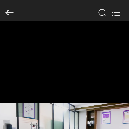
Dongguan
Tengxiang
Electronics
Co.,
Ltd..
All
Rights
Reserved.
MAISON
PRODUITS
AU
SUJET
DE
NOUS
VISITE
D'USINE