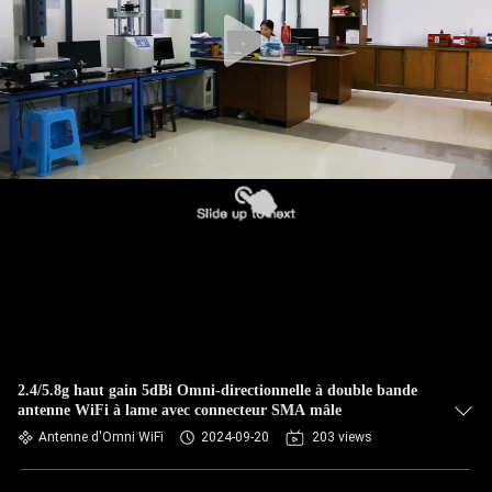
CONTRÔLE
DE
QUALITÉ
CONTACTEZ-
NOUS
NOUVELLES
CAS
2.4/5.8g haut gain 5dBi Omni-directionnelle à double bande
antenne WiFi à lame avec connecteur SMA mâle
VR
Antenne d'Omni WiFi
2024-09-20
203 views