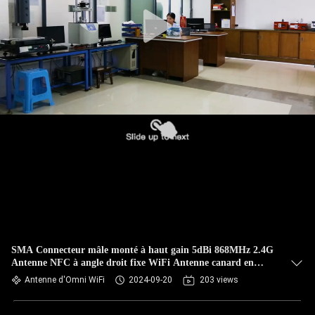
CONTRÔLE
DE
QUALITÉ
CONTACTEZ-
NOUS
NOUVELLES
CAS
SMA Connecteur mâle monté à haut gain 5dBi 868MHz 2.4G
Antenne NFC à angle droit fixe WiFi Antenne canard en
VR
caoutchouc pour routeur
Antenne d'Omni WiFi
2024-09-20
203 views