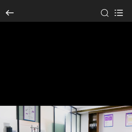
Dongguan
Tengxiang
Electronics
Co.,
Ltd..
All
Rights
Reserved.
MAISON
PRODUITS
AU
SUJET
DE
NOUS
VISITE
D'USINE