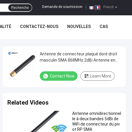
Demande de soumission
|
French
Recherche
ALITÉ
CONTACTEZ-NOUS
NOUVELLES
CAS
Antenne de connecteur plaqué doré droit
masculin SMA 868MHz 2dBi Antenne en
caoutchouc pour appareils portatifs,
téléviseurs, automobiles, cinéma à
Contact Now
Learn More
domicile
Related Videos
Antenne omnidirectionnel
le à deux bandes 5dBi de
WiFi de connecteur du piv
ot RP SMA