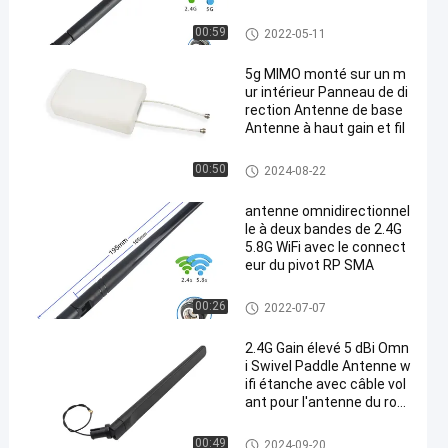
Antenne d'Omni WiFi
00:59
2022-05-11
5g MIMO monté sur un m
ur intérieur Panneau de di
rection Antenne de base
Antenne à haut gain et fil
Antenne d'Omni WiFi
00:50
2024-08-22
antenne omnidirectionnel
le à deux bandes de 2.4G
5.8G WiFi avec le connect
eur du pivot RP SMA
Antenne d'Omni WiFi
00:26
2022-07-07
2.4G Gain élevé 5 dBi Omn
i Swivel Paddle Antenne w
ifi étanche avec câble vol
ant pour l'antenne du rout
eur
Antenne d'Omni WiFi
00:49
2024-09-20